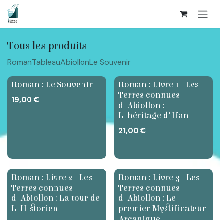
Se rendre au contenu
Tous les produits
Roman
Tableau
Abiollon
Le Souvenir
Roman : Le Souvenir
Roman : Livre 1 - Les
Terres connues
19,00
€
d'Abiollon :
L'héritage d'Ifan
21,00
€
Roman : Livre 2 - Les
Roman : Livre 3 - Les
Terres connues
Terres connues
d'Abiollon : La tour de
d'Abiollon : Le
L'Historien
premier Mystificateur
Arcanique